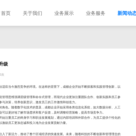
首页
关于我们
业务展示
业务服务
新闻动
升级
0次
法适应当今激烈竞争的环境。在这样的背景下，成都企业开始不断探索和实践管理创新，以
统管理思维强调层级管理和命令式管理，而现代企业更加注重团队合作、创新实践和员工参
参与决策，培养创新意识，激发员工的工作激情和创造力。
的角色。随着数字化技术的普及，成都企业开始采用各类信息化系统，如大数据分析、人工
业可以更好地了解市场需求和客户反馈，及时调整经营策略，提高市场竞争力。
开始注重员工的终身学习和职业发展规划，通过内部培训和外部合作，为员工提供个性化的
以激励员工更加忠诚和投入地为企业发展贡献力量。
注入了新活力，推动了整个区域经济的快速发展。未来，随着科技的不断创新和管理理念的